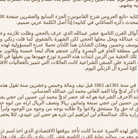
يه وشهم.
لمحدث ذكره الصاغاني في كتابيه) إذاً أصل الكلمة عربي صميم.
وائل القرن التاسع عشر عبدالله الذي عرف بالحجي وظلت تلازمه وعائ
 عبدالله ويحل محلها الحجي لكن الشهرة بالشفوي كما قلت زنكي وق
: يوسف وحسين وهذان الشابان هما اللذان تحملا عبء المسؤولية لهذه
في منطقة الفاو في البصرة وكان عندهم هناك ايضاً خمسة وثلاثون مملو
تلك الحقبة من الزمن ابتدأت هذه الاسرة توزع جهودها بين نخيلها في
ك الفترة على السفن الشراعية كانت العائلات التي تتميز بالفعاليات ا
ّنا اسرة آل الزنكي اليوم.
ين سنة تقول هذه الوثيقة:
ذكر لديَّ وانا العبد الفاني محمد ابن عبدالله العدساني.
ه الاحرف الشرعية هو انه قد حضر لديَّ محمد ابن حسين ابن حجي بعد 
بن حسين ابن حجي سبعة وثمانين ريالا ونصف الريال ارثه من ابوه حس
بق له حق ولا مستحق ولاعوا ولا طلابه بوجه من وجوه من الوجوه وابر
ك عبدالسلام ابن ابراهيم ابن نثره هو حجي ابن عبيدي، لئلا يخفى حبرا وحرر في 11 ج
ثائق لهذه الاسرة عندما كانت تأخذ موقعها الاقتصادي الذي اخذ اسم (ز
و من مواليد نهاية القرن التاسع عشر كان ينادى بالزنكي فإن هذا ال