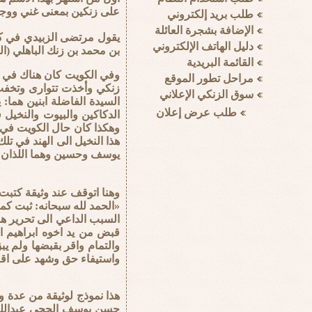
على زنكين بمعنى غني ووج
بن محمد بن زنك الباهلي (ا
وفي الكويت كان هناك في أ
زنكي وأخذت تتوارى وتخفت
السيدة الفاضلة ابنين هما
الدكاكين والبيوت والنخيل 
وهكذا كان حال الكويت في 
هذا النخيل الى الهند في تل
يوسف وحسين وهما اللذان كو
وهنا اتوقف عند وثيقة كتبت في سنة 1301هـ 1883 قبل نيف ومائة وخمس وعشر
«الحمد لله سبحانه: ثبت كما 
السبب الداعي الى تحرير هذ
قبض من يد اخوه ابراهيم ا
والتمام واقر بقبضها ولم ي
واستيفاء حق وشهد على اقراره بذل
هذا نموذج لوثيقة من عدة و
حسن يوسف الحجي عبدالله وه