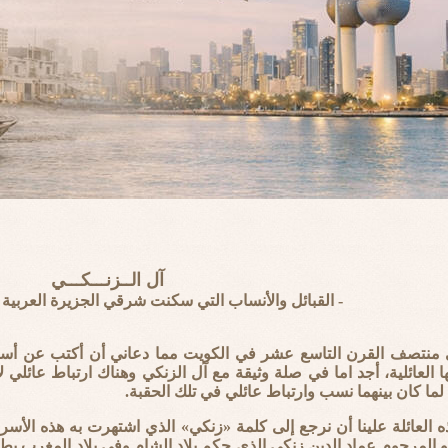
آل الــزنـــكـــي
- القبائل والأنساب التي سكنت شرقي الجزيرة العربية
في منتصف القرن التاسع عشر في الكويت مما دعاني أن أكتب عن أسرة 
ا العائلية، أجد اما في صلة وثيقة مع آل الزنكي وهناك ارتباط عائ
 لما كان بينهما نسب وارتباط عائلي في تلك الحقبة.
ه العائلة علينا أن نرجع إلى كلمة «زنكي» الذي اشتهرت به هذه الأ
و المرحوم عماد الدين زنكي الذي حكم بلاد الشام وفي بلاد المغرب ي