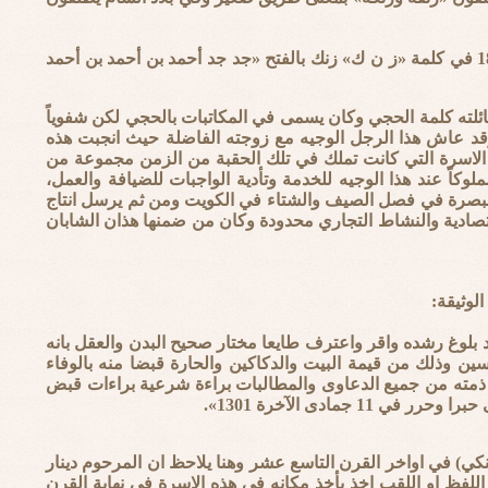
يقول مرتضى الزبيدي في كتابه «تابع العروس شرح القاموس» الجزء السابع والعشرين صفحة 188 في كلمة «ز ن ك» زنك بالفتح «جد جد أحمد بن أحمد بن أحمد
لته كلمة الحجي وكان يسمى في المكاتبات بالحجي لكن شفوياً
د عاش هذا الرجل الوجيه مع زوجته الفاضلة حيث انجبت هذه
 الاسرة التي كانت تملك في تلك الحقبة من الزمن مجموعة من
كاً عند هذا الوجيه للخدمة وتأدية الواجبات للضيافة والعمل،
 البصرة في فصل الصيف والشتاء في الكويت ومن ثم يرسل انتاج
لاقتصادية والنشاط التجاري محدودة وكان من ضمنها هذان الشابان
بلوغ رشده واقر واعترف طايعا مختار صحيح البدن والعقل بانه
ين وذلك من قيمة البيت والدكاكين والحارة قبضا منه بالوفاء
أ ذمته من جميع الدعاوى والمطالبات براءة شرعية براءات قبض
مادى الآخرة 1301».
نكي) في اواخر القرن التاسع عشر وهنا يلاحظ ان المرحوم دينار
لفظ او اللقب اخذ يأخذ مكانه في هذه الاسرة في نهاية القرن