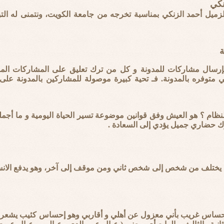
زنكي
لزميل أحمد الزنكي بمناسبة تخرجه من جامعة الكويت، ونتمنى له الت
ة
رسال مشاركات للمدونة و كل من ترك تعليق على المشاركات المو
ي متوفره بالمدونة. فـ تحية كبيرة موصولة للمشاركين بالمدونة عل
لنظام ؟ هو العيش وفق قوانين موضوعة تسير الحياة اليومية و ما أجمله
ك حضاري جميل يؤدي إلى السعادة .
ختلف من شخص إلى شخص ثاني ومن موقف إلى آخر، وهو يدفع الانسان
ني إحساس غريب بأني معزول عن أهلي و أقاربي وهو إحساس كئيب يشعرن