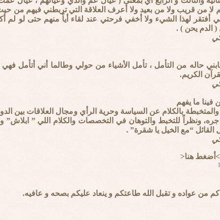
ثانية والثالث و الرابع أي بمعنى ( عيال عم والدي وعيالهم ، عيال عم
 لا من قريب ولا من بعيد ولا أعرف العلاقة التي تربطني فيهم من حيث
ي أفتقر لهذا الشيء ولا أخفي فرحتي عند لقاء أياً منهم حتى لو لم
 الدم يحن ) .
كي
بني حاله من التأمل ، تأمل الأشياء من حولي وطالما أني أتأمل فهي 
رآن الكريم.
كي
ن فينا ما يفهم
ة والمتخبطة بالكلام عن السياسة وحرية الرأي ومجال العلاقات بين ال
ه، ونظراً للتخبط والتوهان في التخصصات والكلام اللي ” ابلاش” 
القائل “مع الخيل يا شقرة” .
كي
>أضغط هنا<
 من عواده و تقبل الله طاعتكم و ينعاد عليكم بصحه و عافيه.