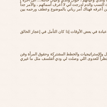
ت والدي وعيالهم ، خوال والدي وعيال خالته… الى أخره )
 النسب والدم لدرجت أني لا أعرف أسمائهم ، والأمر جداً
 أكن أعرفه فهناك أمر رباني بالموضوع وعطف ورحمه بين
عبادة في بعض الأوقات إذا كان التأمل في إعجاز الخالق
دول والإستراتيجيات والخطط المشتركة وحقوق المرأة وفن
ونظراً للعدوى اللي وصلت لي ودي أتفلسف مثل ما غيري