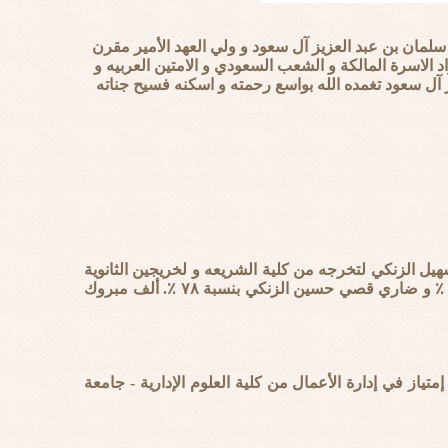
سلمان بن عبد العزيز آل سعود و ولي العهد الأمير مقرن
 الاسرة المالكة و الشعب السعودي و الامتين العربيه و
يز آل سعود تغمده الله بواسع رحمته و اسكنه فسيح جناته
يل الزنكي لتخرجه من كلية الشريعه و لخريجين الثانوية
وهم عبد العزيز غازي خالد الزنكي بنسبة ٩٤.٨٥ ٪ و ندى عدنان محمد الزنكي بنسبة ٩٥.٧٥ ٪ و ضاري قصي حسين الزنكي بنسبة ٧٨ ٪. ألف مبروك
ياز في إدارة الأعمال من كلية العلوم الإدارية - جامعة