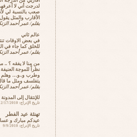
أقاربي من الدرجة ال
لدرجت أني لا أعرفهم
صعب بالنسبة لي لأن
الأقارب والمثل يقول (
بقلم/ عمر أحمد الزن
عالم ثاني
في بعض الاوقات تنتا
للخلق كما جاء في الق
بقلم/ عمر أحمد الزن
من منا لا يفقه ؟ .. م
نظراً للموجة العنيف
وطرب و..و… وهلم جر
يتفلسف ومثل ما قال 
بقلم/ عمر أحمد الزن
للإنتقال إلى المدونة
تاريخ الإدراج: 12/17/2010
تهنئة عيد الفطر
عيدكم مبارك و عساكم
تاريخ الإدراج: 9/9/2010