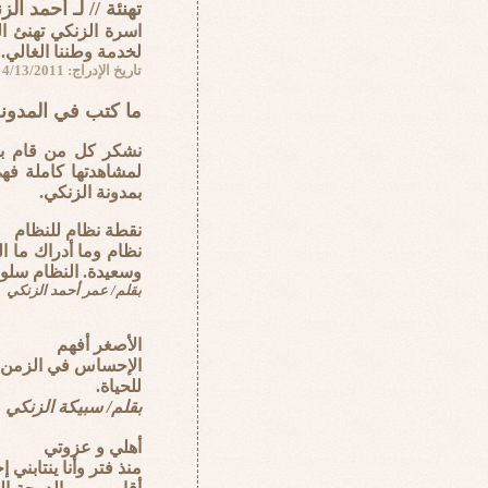
تهنئة // لـ أحمد ال
اسرة الزنكي تهنئ ا
لخدمة وطننا الغالي.
تاريخ الإدراج: 4/13/2011
ما كتب في المدون
نشكر كل من قام بإ
لمشاهدتها كاملة فه
بمدونة الزنكي.
نقطة نظام للنظام
نظام وما أدراك ما ا
وسعيدة. النظام سلو
بقلم/ عمر أحمد الزنكي
الأصغر أفهم
الإحساس في الزمن ي
للحياة.
بقلم/ سبيكة الزنكي
أهلي و عزوتي
منذ فتر وأنا ينتاب